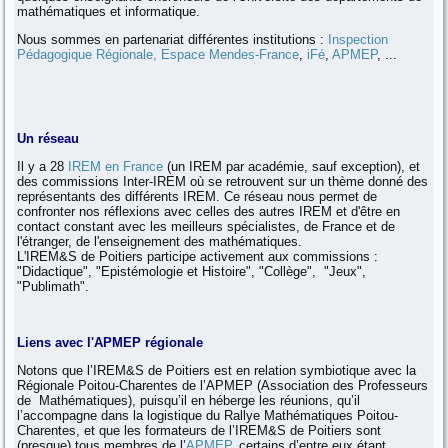
mathématiques et informatique.
Nous sommes en partenariat différentes institutions :
Inspection
Pédagogique Régionale,
Espace Mendes-France
,
iFé
,
APMEP
, ...
Un réseau
Il y a 28
IREM en France
(un IREM par académie, sauf exception), et
des commissions Inter-IREM où se retrouvent sur un thème donné des
représentants des différents IREM. Ce réseau nous permet de
confronter nos réflexions avec celles des autres IREM et d'être en
contact constant avec les meilleurs spécialistes, de France et de
l'étranger, de l'enseignement des mathématiques.
L'IREM&S de Poitiers participe activement aux commissions :
"Didactique", "Epistémologie et Histoire", "Collège", "Jeux",
"Publimath".
Liens avec l'APMEP régionale
Notons que l’IREM&S de Poitiers est en relation symbiotique avec la
Régionale Poitou-Charentes de l’APMEP (Association des Professeurs
de Mathématiques), puisqu’il en héberge les réunions, qu’il
l’accompagne dans la logistique du Rallye Mathématiques Poitou-
Charentes, et que les formateurs de l’IREM&S de Poitiers sont
(presque) tous membres de l’
APMEP
, certains d’entre eux étant