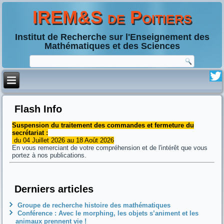
IREM&S de Poitiers
Institut de Recherche sur l'Enseignement des
Mathématiques et des Sciences
Flash Info
Suspension du traitement des commandes et fermeture du
secrétariat :
du 04 Juillet 2026 au 18 Août 2026
En vous remerciant de votre compréhension et de l'intérêt que vous
portez à nos publications.
Derniers articles
Groupe de recherche histoire des mathématiques
Conférence : Avec le morphing, les objets s’animent et les
animaux prennent vie !