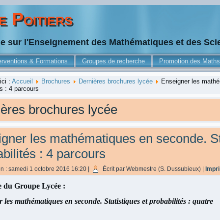
 Poitiers
he sur l'Enseignement des Mathématiques et des Sc
erventions & Formations
Groupes de recherche
Promotion des Maths
ici :
Accueil
Brochures
Dernières brochures lycée
Enseigner les mathé
és : 4 parcours
ères brochures lycée
gner les mathématiques en seconde. Sta
bilités : 4 parcours
on : samedi 1 octobre 2016 16:20
|
Écrit par Webmestre (S. Dussubieux)
|
Impr
 du Groupe Lycée :
 les mathématiques en seconde. Statistiques et probabilités : quatre