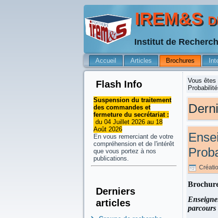
IREM&S de
Institut de Recherc
Accueil
Articles
Brochures
Int
Vous êtes 
Flash Info
Probabilit
Suspension du traitement
Derni
des commandes et
fermeture du secrétariat :
du 04 Juillet 2026 au 18
Août 2026
Ensei
En vous remerciant de votre
compréhension et de l'intérêt
Proba
que vous portez à nos
publications.
Créati
Brochure
Derniers
Enseigner
articles
parcours