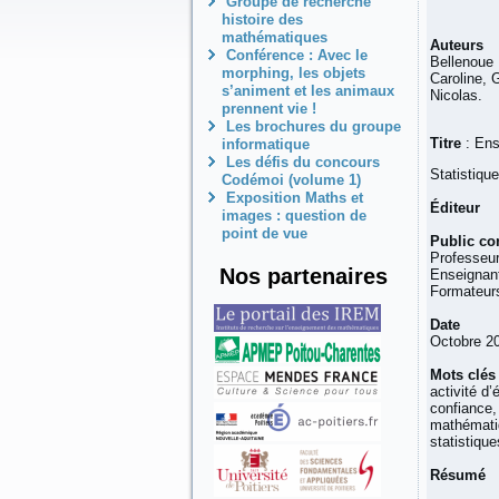
Groupe de recherche
histoire des
mathématiques
Auteurs
Conférence : Avec le
Bellenoue 
morphing, les objets
Caroline, 
s’animent et les animaux
Nicolas.
prennent vie !
Les brochures du groupe
Titre
: En
informatique
Les défis du concours
Statistique
Codémoi (volume 1)
Exposition Maths et
Éditeur
IR
images : question de
point de vue
Public co
Professeu
Nos partenaires
Enseignant
Formateurs
Date
Octobre 2
Mots clé
activité d
confiance,
mathématiq
statistiqu
Résumé