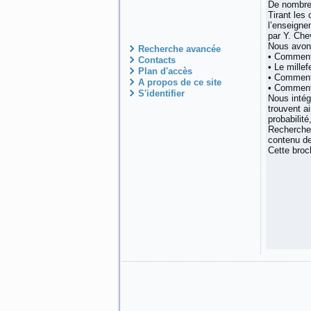
De nombreu
Tirant les
l’enseigne
par Y. Che
Nous avons
Recherche avancée
• Comment 
Contacts
• Le millef
Plan d'accès
• Comment 
A propos de ce site
• Comment
S'identifier
Nous intég
trouvent a
probabilité,
Recherches
contenu de
Cette broc