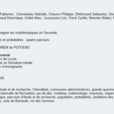
Fabienne, Chevalarias Nathalie, Chauvin Philippe, Dhérissard Sébastien, Du
Gaud Dominique, Grillet Marc, Jussiaume Loïc, Kirch Cyrille, Mesnier Walter, 
seigner les mathématiques en Seconde.
s et probabilités : quatre parcours
EM de POITIERS
ncerné
rs de Lycée
s en formation initiale
 d’enseignants.
016
s
’étude et de recherche, Chevallard, communes administratives, grande question
 intervalle de fluctuation, jeu de dés, médiane, météorologie, moyenne, organi
ue, parcours d’étude et de recherche, population, probabilités, problème des p
es, urne de Bernoulli, vie des hommes.