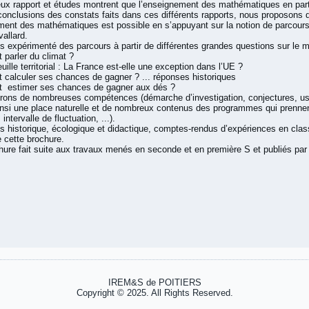
x rapport et études montrent que l’enseignement des mathématiques en parti
 conclusions des constats faits dans ces différents rapports, nous proposons
ment des mathématiques est possible en s’appuyant sur la notion de parcour
vallard.
 expérimenté des parcours à partir de différentes grandes questions sur le 
parler du climat ?
euille territorial : La France est-elle une exception dans l’UE ?
calculer ses chances de gagner ? ... réponses historiques
 estimer ses chances de gagner aux dés ?
rons de nombreuses compétences (démarche d’investigation, conjectures, usag
insi une place naturelle et de nombreux contenus des programmes qui prenne
 intervalle de fluctuation, ...).
 historique, écologique et didactique, comptes-rendus d’expériences en clas
 cette brochure.
hure fait suite aux travaux menés en seconde et en première S et publiés par 
IREM&S de POITIERS
Copyright © 2025. All Rights Reserved.