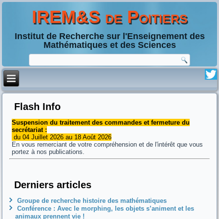
IREM&S de Poitiers
Institut de Recherche sur l'Enseignement des
Mathématiques et des Sciences
Flash Info
Suspension du traitement des commandes et fermeture du
secrétariat :
du 04 Juillet 2026 au 18 Août 2026
En vous remerciant de votre compréhension et de l'intérêt que vous
portez à nos publications.
Derniers articles
Groupe de recherche histoire des mathématiques
Conférence : Avec le morphing, les objets s’animent et les
animaux prennent vie !