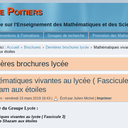
 Poitiers
he sur l'Enseignement des Mathématiques et des Sc
erventions & Formations
Groupes de recherche
Promotion des Maths
ici :
Accueil
Brochures
Dernières brochures lycée
Mathématiques vivant
x étoiles
ères brochures lycée
matiques vivantes au lycée ( Fascicule
am aux étoiles
on : vendredi 15 mars 2019 16:43
|
Écrit par Julien Michel
|
Imprimer
 du Groupe Lycée :
ques vivantes au lycée ( Fascicule 3)
e Shazam aux étoiles