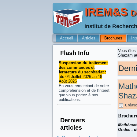
IREM&S de
Institut de Recherc
Accueil
Articles
Brochures
Int
Vous êtes 
Flash Info
Shazam au
Suspension du traitement
Derni
des commandes et
fermeture du secrétariat :
du 04 Juillet 2026 au 18
Août 2026
Mathé
En vous remerciant de votre
compréhension et de l'intérêt
Shaz
que vous portez à nos
publications.
Créati
Brochure
Derniers
Mathémati
articles
Ondes : d