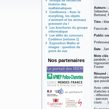
Groupe de recherche
histoire des
Auteurs :
mathématiques
Sébastien,
Conférence : Avec le
Bertrand, 
morphing, les objets
s’animent et les animaux
Titre :
Mat
prennent vie !
Les brochures du groupe
Fascicule 
informatique
Les défis du concours
Public co
Codémoi (volume 1)
Professeur
Exposition Maths et
images : question de
Date
: Jan
point de vue
Mots clés 
Nos partenaires
parabole, 
trigonomét
Fourier
Résumé :
développée
que possib
Avec cette
d’articles 
- réflexio
- parcours
cours. . . 