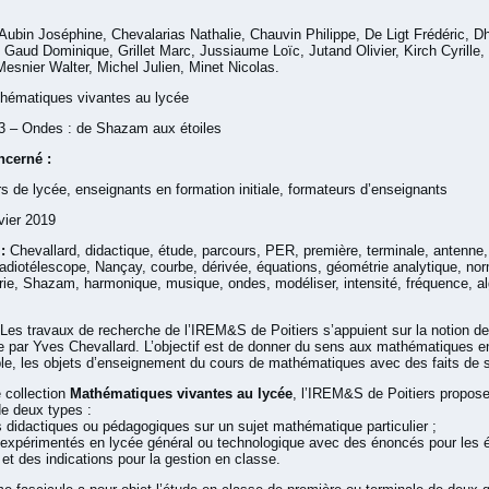
Aubin Joséphine, Chevalarias Nathalie, Chauvin Philippe, De Ligt Frédéric, D
 Gaud Dominique, Grillet Marc, Jussiaume Loïc, Jutand Olivier, Kirch Cyrille,
Mesnier Walter, Michel Julien, Minet Nicolas.
hématiques vivantes au lycée
3 – Ondes : de Shazam aux étoiles
ncerné :
s de lycée, enseignants en formation initiale, formateurs d’enseignants
vier 2019
:
Chevallard, didactique, étude, parcours, PER, première, terminale, antenne, 
radiotélescope, Nançay, courbe, dérivée, équations, géométrie analytique, nor
rie, Shazam, harmonique, musique, ondes, modéliser, intensité, fréquence, alg
Les travaux de recherche de l’IREM&S de Poitiers s’appuient sur la notion d
 par Yves Chevallard. L’objectif est de donner du sens aux mathématiques en
le, les objets d’enseignement du cours de mathématiques avec des faits de s
 collection
Mathématiques vivantes au lycée
, l’IREM&S de Poitiers propose
de deux types :
ns didactiques ou pédagogiques sur un sujet mathématique particulier ;
 expérimentés en lycée général ou technologique avec des énoncés pour les 
) et des indications pour la gestion en classe.