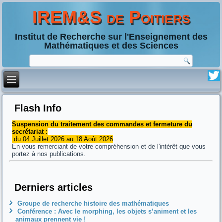
IREM&S de Poitiers
Institut de Recherche sur l'Enseignement des
Mathématiques et des Sciences
Flash Info
Suspension du traitement des commandes et fermeture du
secrétariat :
du 04 Juillet 2026 au 18 Août 2026
En vous remerciant de votre compréhension et de l'intérêt que vous
portez à nos publications.
Derniers articles
Groupe de recherche histoire des mathématiques
Conférence : Avec le morphing, les objets s’animent et les
animaux prennent vie !