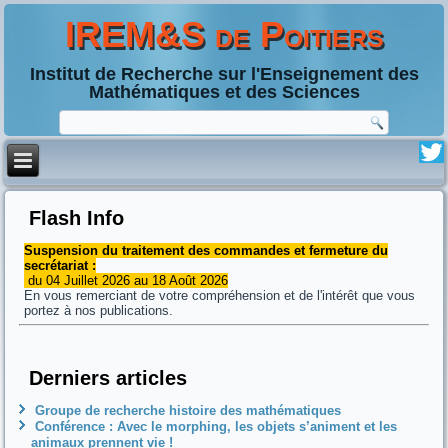
IREM&S de Poitiers
Institut de Recherche sur l'Enseignement des
Mathématiques et des Sciences
Flash Info
Suspension du traitement des commandes et fermeture du
secrétariat :
du 04 Juillet 2026 au 18 Août 2026
En vous remerciant de votre compréhension et de l'intérêt que vous
portez à nos publications.
Derniers articles
Groupe de recherche histoire des mathématiques
Conférence : Avec le morphing, les objets s’animent et les
animaux prennent vie !